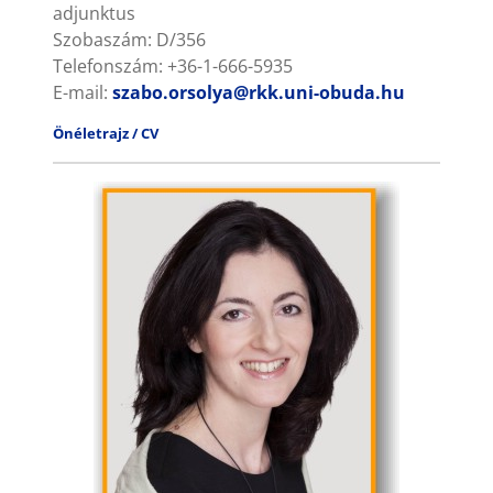
adjunktus
Szobaszám: D/356
Telefonszám: +36-1-666-5935
E-mail:
szabo.orsolya@rkk.uni-obuda.hu
Önéletrajz / CV