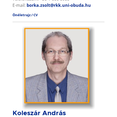
E-mail:
borka.zsolt@rkk.uni-obuda.hu
Önéletrajz / CV
Koleszár András