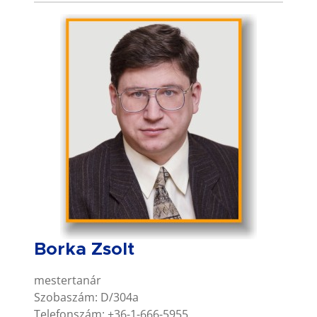
Borka Zsolt
mestertanár
Szobaszám: D/304a
Telefonszám: +36-1-666-5955