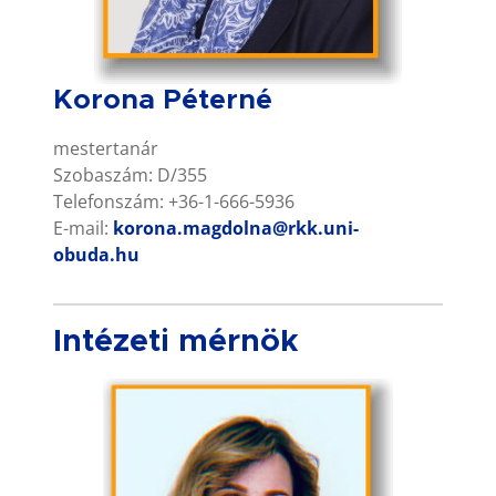
Korona Péterné
mestertanár
Szobaszám: D/355
Telefonszám: +36-1-666-5936
E-mail:
korona.magdolna@rkk.uni-
obuda.hu
Intézeti mérnök