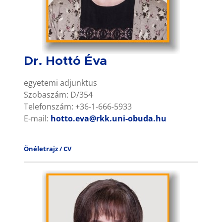
Dr. Hottó Éva
egyetemi adjunktus
Szobaszám: D/354
Telefonszám: +36-1-666-5933
E-mail:
hotto.eva@rkk.uni-obuda.hu
Önéletrajz / CV