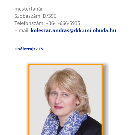
mestertanár
Szobaszám: D/356
Telefonszám: +36-1-666-5935
E-mail:
koleszar.andras@rkk.uni-obuda.hu
Önéletrajz / CV