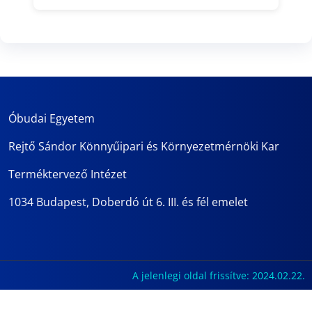
Óbudai Egyetem
Rejtő Sándor Könnyűipari és Környezetmérnöki Kar
Terméktervező Intézet
1034 Budapest, Doberdó út 6. III. és fél emelet
A jelenlegi oldal frissítve: 2024.02.22.