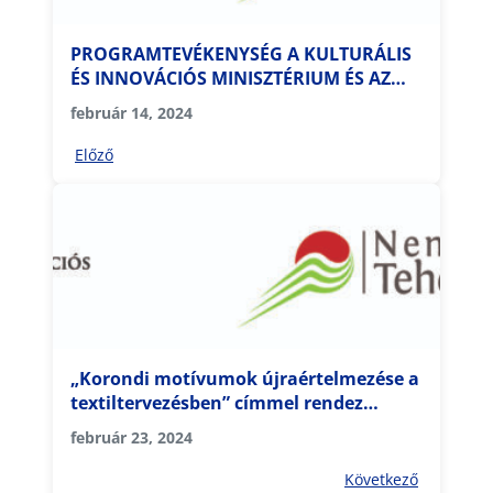
PROGRAMTEVÉKENYSÉG A KULTURÁLIS
ÉS INNOVÁCIÓS MINISZTÉRIUM ÉS AZ
NTP TÁMOGATÁSÁVAL
február 14, 2024
Előző
„Korondi motívumok újraértelmezése a
textiltervezésben” címmel rendez
előadást és workshopot a Rejtő Sándor
február 23, 2024
Könnyűipari- és Környezetmérnöki Kar
Terméktervező Intézete
Következő