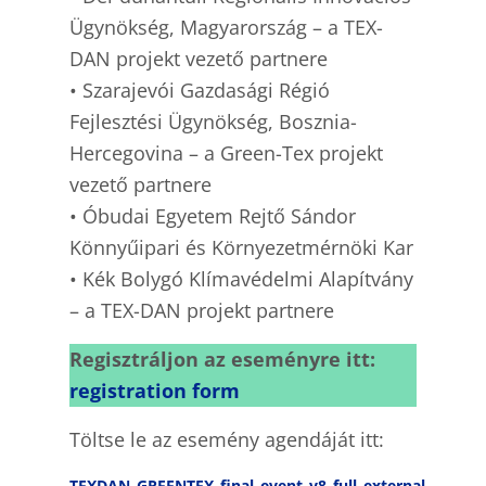
Ügynökség, Magyarország – a TEX-
DAN projekt vezető partnere
• Szarajevói Gazdasági Régió
Fejlesztési Ügynökség, Bosznia-
Hercegovina – a Green-Tex projekt
vezető partnere
• Óbudai Egyetem Rejtő Sándor
Könnyűipari és Környezetmérnöki Kar
• Kék Bolygó Klímavédelmi Alapítvány
– a TEX-DAN projekt partnere
Regisztráljon az eseményre itt:
registration form
Töltse le az esemény agendáját itt:
TEXDAN_GREENTEX_final_event_v8_full_external