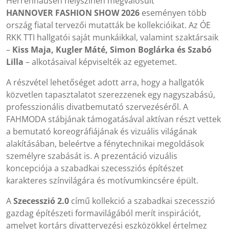
Herrenhausen helyszínén megvalósult
HANNOVER FASHION SHOW
2026
eseményen több
ország fiatal tervezői mutatták be kollekcióikat. Az ÓE
RKK TTI hallgatói saját munkáikkal, valamint szaktársaik
–
Kiss Maja, Kugler Máté, Simon Boglárka és Szabó
Lilla
– alkotásaival képviselték az egyetemet.
A részvétel lehetőséget adott arra, hogy a hallgatók
közvetlen tapasztalatot szerezzenek egy nagyszabású,
professzionális divatbemutató szervezéséről. A
FAHMODA stábjának támogatásával aktívan részt vettek
a bemutató koreográfiájának és vizuális világának
alakításában, beleértve a fénytechnikai megoldások
személyre szabását is. A prezentáció vizuális
koncepciója a szabadkai szecessziós építészet
karakteres színvilágára és motívumkincsére épült.
A
Szecesszió 2.0
című kollekció a szabadkai szecesszió
gazdag építészeti formavilágából merít inspirációt,
amelyet kortárs divattervezési eszközökkel értelmez