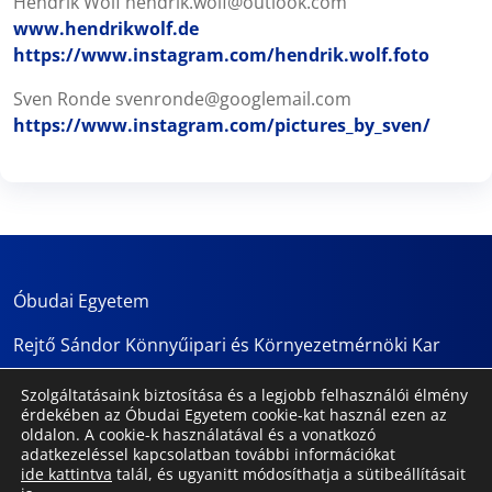
Hendrik Wolf hendrik.wolf@outlook.com
www.hendrikwolf.de
https://www.instagram.com/hendrik.wolf.foto
Sven Ronde svenronde@googlemail.com
https://www.instagram.com/pictures_by_sven/
Óbudai Egyetem
Rejtő Sándor Könnyűipari és Környezetmérnöki Kar
Terméktervező Intézet
Szolgáltatásaink biztosítása és a legjobb felhasználói élmény
érdekében az Óbudai Egyetem cookie-kat használ ezen az
1034 Budapest, Doberdó út 6. III. és fél emelet
oldalon. A cookie-k használatával és a vonatkozó
adatkezeléssel kapcsolatban további információkat
ide kattintva
talál, és ugyanitt módosíthatja a sütibeállításait