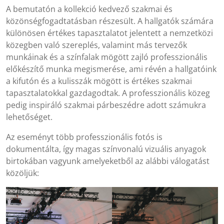
A bemutatón a kollekció kedvező szakmai és
közönségfogadtatásban részesült. A hallgatók számára
különösen értékes tapasztalatot jelentett a nemzetközi
közegben való szereplés, valamint más tervezők
munkáinak és a színfalak mögött zajló professzionális
előkészítő munka megismerése, ami révén a hallgatóink
a kifutón és a kulisszák mögött is értékes szakmai
tapasztalatokkal gazdagodtak. A professzionális közeg
pedig inspiráló szakmai párbeszédre adott számukra
lehetőséget.
Az eseményt több professzionális fotós is
dokumentálta, így magas színvonalú vizuális anyagok
birtokában vagyunk amelyeketből az alábbi válogatást
közöljük: