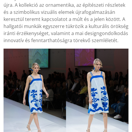
újra. A kollekció az ornamentika, az építészeti részletek
és a szimbolikus vizuális elemek újrafogalmazásán
keresztül teremt kapcsolatot a múlt és a jelen között. A
hallgatói munkák egyszerre tükrözik a kulturális örökség
iránti érzékenységet, valamint a mai designgondolkodás
innovatív és fenntarthatóságra törekvő szemléletét.