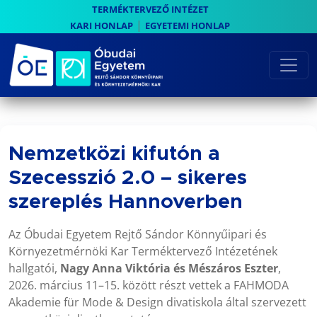
TERMÉKTERVEZŐ INTÉZET
|
KARI HONLAP
EGYETEMI HONLAP
Nemzetközi kifutón a
Szecesszió 2.0 – sikeres
szereplés Hannoverben
Az Óbudai Egyetem Rejtő Sándor Könnyűipari és
Környezetmérnöki Kar Terméktervező Intézetének
hallgatói,
Nagy Anna Viktória és Mészáros Eszter
,
2026. március 11–15. között részt vettek a FAHMODA
Akademie für Mode & Design divatiskola által szervezett