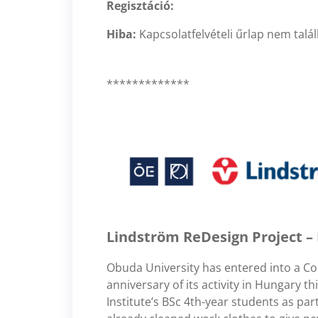
Regisztáció:
Hiba:
Kapcsolatfelvételi űrlap nem talál
*************
Lindström ReDesign Project – 
Obuda University has entered into a C
anniversary of its activity in Hungary t
Institute’s BSc 4th-year students as p