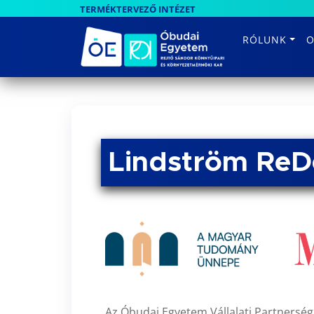
TERMÉKTERVEZŐ INTÉZET
RÓLUNK
O
Lindström ReDe
Az Óbudai Egyetem Vállalati Partners