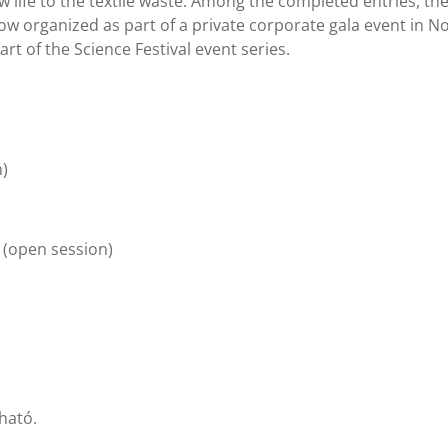
 life to the textile waste. Among the completed entries, the 
w organized as part of a private corporate gala event in No
rt of the Science Festival event series.
)
 (open session)
ható.