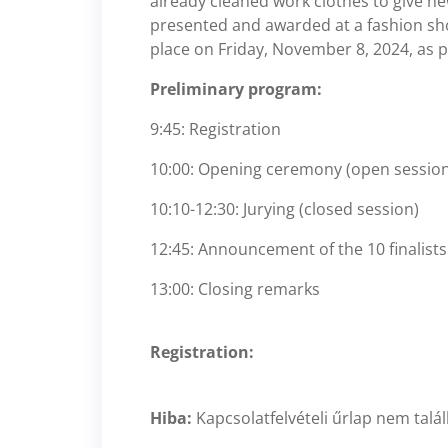
already cleaned work clothes to give new
presented and awarded at a fashion sho
place on Friday, November 8, 2024, as pa
Preliminary program:
9:45: Registration
10:00: Opening ceremony (open session
10:10-12:30: Jurying (closed session)
12:45: Announcement of the 10 finalists
13:00: Closing remarks
Registration:
Hiba:
Kapcsolatfelvételi űrlap nem talál