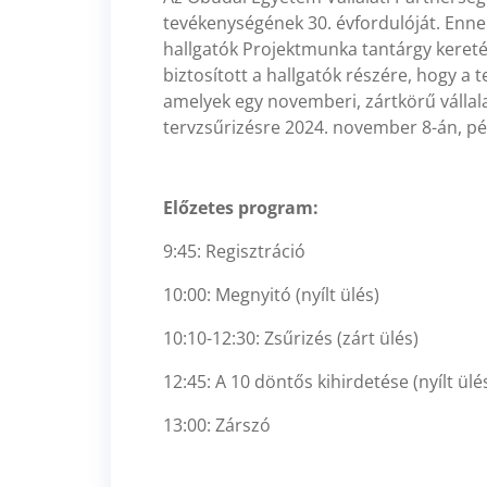
tevékenységének 30. évfordulóját. Enn
hallgatók Projektmunka tantárgy keret
biztosított a hallgatók részére, hogy a t
amelyek egy novemberi, zártkörű válla
tervzsűrizésre 2024. november 8-án, 
Előzetes program:
9:45: Regisztráció
10:00: Megnyitó (nyílt ülés)
10:10-12:30: Zsűrizés (zárt ülés)
12:45: A 10 döntős kihirdetése (nyílt ülé
13:00: Zárszó