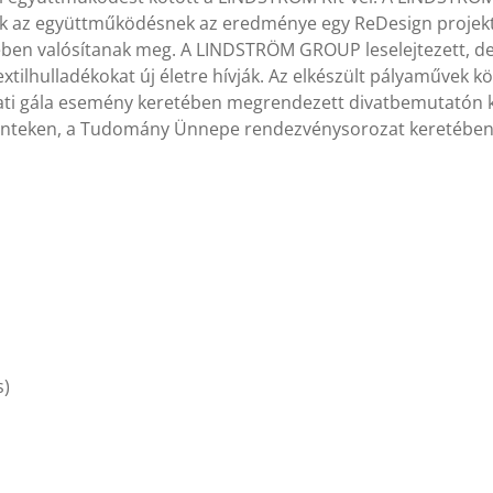
ek az együttműködésnek az eredménye egy ReDesign projekt,
ében valósítanak meg. A LINDSTRÖM GROUP leselejtezett, de
extilhulladékokat új életre hívják. Az elkészült pályaművek köz
lati gála esemény keretében megrendezett divatbemutatón k
pénteken, a Tudomány Ünnepe rendezvénysorozat keretében 
s)