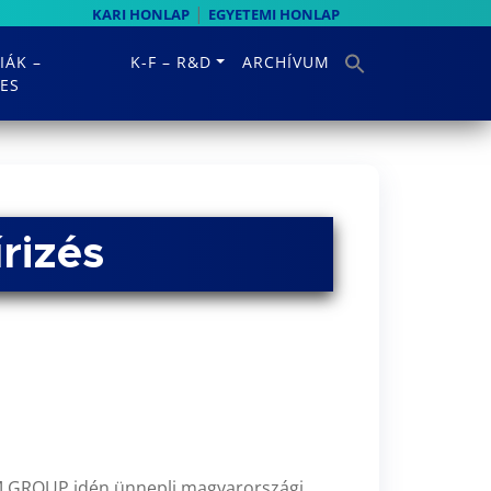
|
KARI HONLAP
EGYETEMI HONLAP
IÁK –
K-F – R&D
ARCHÍVUM
ES
rizés
ÖM GROUP idén ünnepli magyarországi